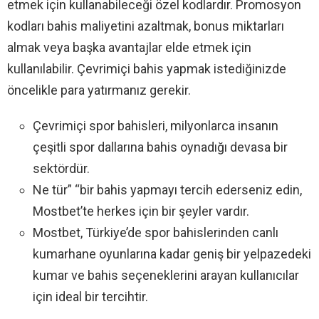
etmek için kullanabileceği özel kodlardır. Promosyon
kodları bahis maliyetini azaltmak, bonus miktarları
almak veya başka avantajlar elde etmek için
kullanılabilir. Çevrimiçi bahis yapmak istediğinizde
öncelikle para yatırmanız gerekir.
Çevrimiçi spor bahisleri, milyonlarca insanın
çeşitli spor dallarına bahis oynadığı devasa bir
sektördür.
Ne tür” “bir bahis yapmayı tercih ederseniz edin,
Mostbet’te herkes için bir şeyler vardır.
Mostbet, Türkiye’de spor bahislerinden canlı
kumarhane oyunlarına kadar geniş bir yelpazedeki
kumar ve bahis seçeneklerini arayan kullanıcılar
için ideal bir tercihtir.