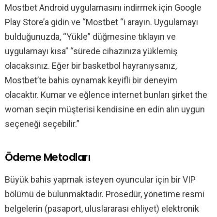
Mostbet Android uygulamasını indirmek için Google
Play Store’a gidin ve “Mostbet “i arayın. Uygulamayı
bulduğunuzda, “Yükle” düğmesine tıklayın ve
uygulamayı kısa” “sürede cihazınıza yüklemiş
olacaksınız. Eğer bir basketbol hayranıysanız,
Mostbet’te bahis oynamak keyifli bir deneyim
olacaktır. Kumar ve eğlence internet bunları şirket the
woman seçin müşterisi kendisine en edin alın uygun
seçeneği seçebilir.”
Ödeme Metodları
Büyük bahis yapmak isteyen oyuncular için bir VIP
bölümü de bulunmaktadır. Prosedür, yönetime resmi
belgelerin (pasaport, uluslararası ehliyet) elektronik