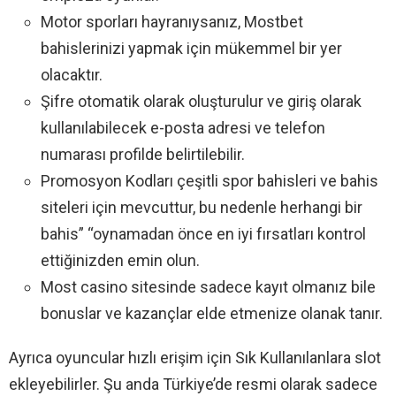
Motor sporları hayranıysanız, Mostbet
bahislerinizi yapmak için mükemmel bir yer
olacaktır.
Şifre otomatik olarak oluşturulur ve giriş olarak
kullanılabilecek e-posta adresi ve telefon
numarası profilde belirtilebilir.
Promosyon Kodları çeşitli spor bahisleri ve bahis
siteleri için mevcuttur, bu nedenle herhangi bir
bahis” “oynamadan önce en iyi fırsatları kontrol
ettiğinizden emin olun.
Most casino sitesinde sadece kayıt olmanız bile
bonuslar ve kazançlar elde etmenize olanak tanır.
Ayrıca oyuncular hızlı erişim için Sık Kullanılanlara slot
ekleyebilirler. Şu anda Türkiye’de resmi olarak sadece