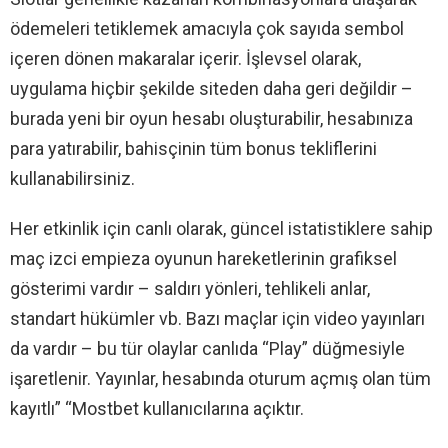
ödemeleri tetiklemek amacıyla çok sayıda sembol
içeren dönen makaralar içerir. İşlevsel olarak,
uygulama hiçbir şekilde siteden daha geri değildir –
burada yeni bir oyun hesabı oluşturabilir, hesabınıza
para yatırabilir, bahisçinin tüm bonus tekliflerini
kullanabilirsiniz.
Her etkinlik için canlı olarak, güncel istatistiklere sahip
maç izci empieza oyunun hareketlerinin grafiksel
gösterimi vardır – saldırı yönleri, tehlikeli anlar,
standart hükümler vb. Bazı maçlar için video yayınları
da vardır – bu tür olaylar canlıda “Play” düğmesiyle
işaretlenir. Yayınlar, hesabında oturum açmış olan tüm
kayıtlı” “Mostbet kullanıcılarına açıktır.