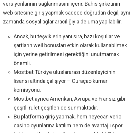
versiyonlarının sağlanmasını içerir. Bahis şirketinin
web sitesine giriş yapmak sadece doğrudan değil, aynı
zamanda sosyal ağlar aracılığıyla de uma yapılabilir.
Ancak, bu teşviklerin yanı sıra, bazı koşullar ve
şartların weil bonusları etkin olarak kullanabilmek
için yerine getirilmesi gerektiğini unutmamak
önemli.
Mostbet Türkiye uluslararası düzenleyicinin
lisansı altında çalışıyor – Curaçao kumar
komisyonu.
Mostbet ayrıca Amerikan, Avrupa ve Fransız gibi
çeşitli rulet çeşitleri de sunmaktadır.
Bu platforma giriş yapmak, hem heyecan verici
casino oyunlarına katılım hem de avantajlı spor