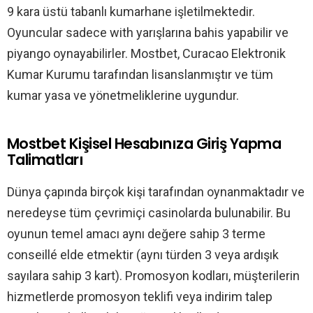
9 kara üstü tabanlı kumarhane işletilmektedir.
Oyuncular sadece with yarışlarına bahis yapabilir ve
piyango oynayabilirler. Mostbet, Curacao Elektronik
Kumar Kurumu tarafından lisanslanmıştır ve tüm
kumar yasa ve yönetmeliklerine uygundur.
Mostbet Kişisel Hesabınıza Giriş Yapma
Talimatları
Dünya çapında birçok kişi tarafından oynanmaktadır ve
neredeyse tüm çevrimiçi casinolarda bulunabilir. Bu
oyunun temel amacı aynı değere sahip 3 terme
conseillé elde etmektir (aynı türden 3 veya ardışık
sayılara sahip 3 kart). Promosyon kodları, müşterilerin
hizmetlerde promosyon teklifi veya indirim talep