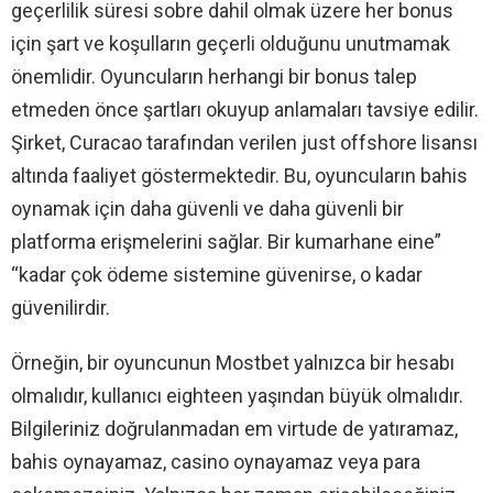
geçerlilik süresi sobre dahil olmak üzere her bonus
için şart ve koşulların geçerli olduğunu unutmamak
önemlidir. Oyuncuların herhangi bir bonus talep
etmeden önce şartları okuyup anlamaları tavsiye edilir.
Şirket, Curacao tarafından verilen just offshore lisansı
altında faaliyet göstermektedir. Bu, oyuncuların bahis
oynamak için daha güvenli ve daha güvenli bir
platforma erişmelerini sağlar. Bir kumarhane eine”
“kadar çok ödeme sistemine güvenirse, o kadar
güvenilirdir.
Örneğin, bir oyuncunun Mostbet yalnızca bir hesabı
olmalıdır, kullanıcı eighteen yaşından büyük olmalıdır.
Bilgileriniz doğrulanmadan em virtude de yatıramaz,
bahis oynayamaz, casino oynayamaz veya para