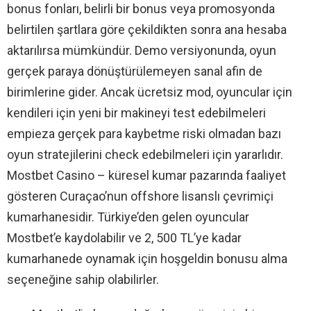
bonus fonları, belirli bir bonus veya promosyonda
belirtilen şartlara göre çekildikten sonra ana hesaba
aktarılırsa mümkündür. Demo versiyonunda, oyun
gerçek paraya dönüştürülemeyen sanal afin de
birimlerine gider. Ancak ücretsiz mod, oyuncular için
kendileri için yeni bir makineyi test edebilmeleri
empieza gerçek para kaybetme riski olmadan bazı
oyun stratejilerini check edebilmeleri için yararlıdır.
Mostbet Casino – küresel kumar pazarında faaliyet
gösteren Curaçao’nun offshore lisanslı çevrimiçi
kumarhanesidir. Türkiye’den gelen oyuncular
Mostbet’e kaydolabilir ve 2, 500 TL’ye kadar
kumarhanede oynamak için hoşgeldin bonusu alma
seçeneğine sahip olabilirler.