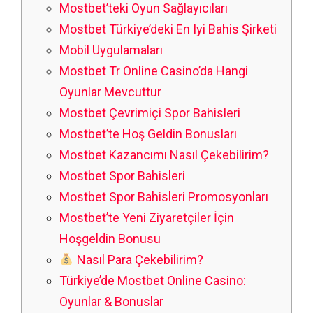
Mostbet’teki Oyun Sağlayıcıları
Mostbet Türkiye’deki En Iyi Bahis Şirketi
Mobil Uygulamaları
Mostbet Tr Online Casino’da Hangi
Oyunlar Mevcuttur
Mostbet Çevrimiçi Spor Bahisleri
Mostbet’te Hoş Geldin Bonusları
Mostbet Kazancımı Nasıl Çekebilirim?
Mostbet Spor Bahisleri
Mostbet Spor Bahisleri Promosyonları
Mostbet’te Yeni Ziyaretçiler İçin
Hoşgeldin Bonusu
Nasıl Para Çekebilirim?
Türkiye’de Mostbet Online Casino:
Oyunlar & Bonuslar