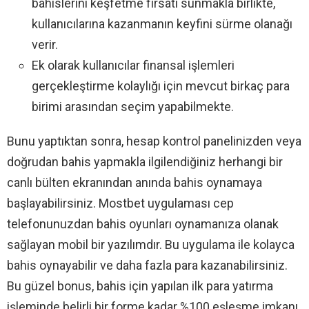
bahislerini keşfetme fırsatı sunmakla birlikte,
kullanıcılarına kazanmanın keyfini sürme olanağı
verir.
Ek olarak kullanıcılar finansal işlemleri
gerçekleştirme kolaylığı için mevcut birkaç para
birimi arasından seçim yapabilmekte.
Bunu yaptıktan sonra, hesap kontrol panelinizden veya
doğrudan bahis yapmakla ilgilendiğiniz herhangi bir
canlı bülten ekranından anında bahis oynamaya
başlayabilirsiniz. Mostbet uygulaması cep
telefonunuzdan bahis oyunları oynamanıza olanak
sağlayan mobil bir yazılımdır. Bu uygulama ile kolayca
bahis oynayabilir ve daha fazla para kazanabilirsiniz.
Bu güzel bonus, bahis için yapılan ilk para yatırma
işleminde belirli bir forme kadar %100 eşleşme imkanı