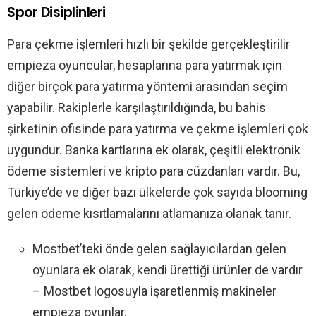
Spor Disiplinleri
Para çekme işlemleri hızlı bir şekilde gerçekleştirilir
empieza oyuncular, hesaplarına para yatırmak için
diğer birçok para yatırma yöntemi arasından seçim
yapabilir. Rakiplerle karşılaştırıldığında, bu bahis
şirketinin ofisinde para yatırma ve çekme işlemleri çok
uygundur. Banka kartlarına ek olarak, çeşitli elektronik
ödeme sistemleri ve kripto para cüzdanları vardır. Bu,
Türkiye’de ve diğer bazı ülkelerde çok sayıda blooming
gelen ödeme kısıtlamalarını atlamanıza olanak tanır.
Mostbet’teki önde gelen sağlayıcılardan gelen
oyunlara ek olarak, kendi ürettiği ürünler de vardır
– Mostbet logosuyla işaretlenmiş makineler
empieza oyunlar.