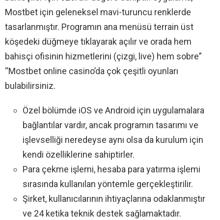
Mostbet için geleneksel mavi-turuncu renklerde
tasarlanmıştır. Programın ana menüsü terrain üst
köşedeki düğmeye tıklayarak açılır ve orada hem
bahisçi ofisinin hizmetlerini (çizgi, live) hem sobre”
“Mostbet online casino’da çok çeşitli oyunları
bulabilirsiniz.
Özel bölümde iOS ve Android için uygulamalara
bağlantılar vardır, ancak programın tasarımı ve
işlevselliği neredeyse aynı olsa da kurulum için
kendi özelliklerine sahiptirler.
Para çekme işlemi, hesaba para yatırma işlemi
sırasında kullanılan yöntemle gerçekleştirilir.
Şirket, kullanıcılarının ihtiyaçlarına odaklanmıştır
ve 24 ketika teknik destek sağlamaktadır.